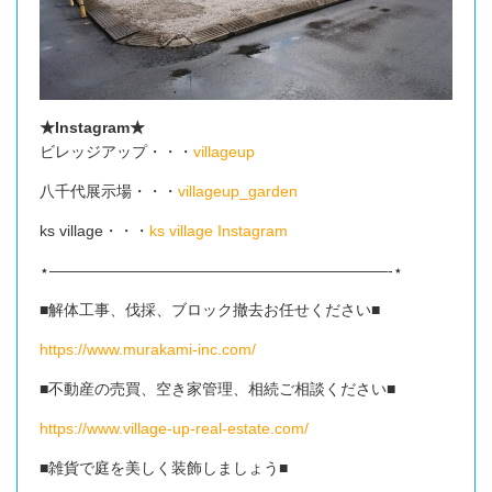
★Instagram★
ビレッジアップ・・・
villageup
八千代展示場・・・
villageup_garden
ks village・・・
ks village Instagram
⋆——————————————————————-⋆
■解体工事、伐採、ブロック撤去お任せください■
https://www.murakami-inc.com/
■不動産の売買、空き家管理、相続ご相談ください■
https://www.village-up-real-estate.com/
■雑貨で庭を美しく装飾しましょう■